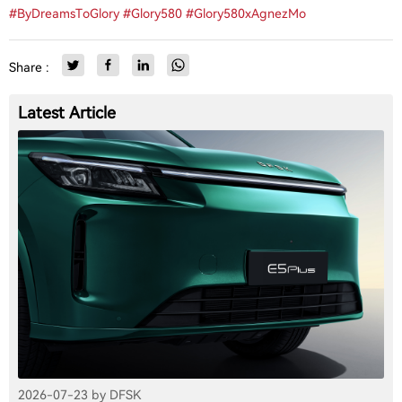
#ByDreamsToGlory
#Glory580
#Glory580xAgnezMo
Share :
Latest Article
2026-07-23 by DFSK